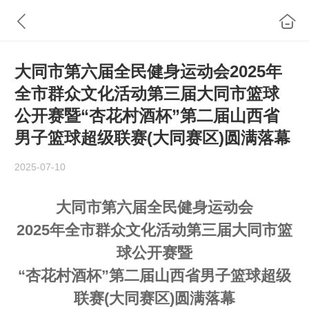
大同市第六届全民健身运动会2025年
全市群众文化活动第三届大同市篮球
公开赛暨“杏花村酒杯”第二届山西省
男子篮球超级联赛(大同赛区)圆满落幕
2025-07-10
大同市第六届全民健身运动会
2025年全市群众文化活动第三届大同市篮
球公开赛暨
“杏花村酒杯”第二届山西省男子篮球超级
联赛(大同赛区)圆满落幕