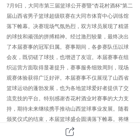
7月9日，大同市
第三届
篮球公开赛暨"杏花村酒杯"
第二
届山西省男子篮球超级联赛在大同市体育中心训练馆
落下帷幕。决赛现场气氛热烈，双方球员展现了精湛
的球技和顽强的拼搏精神。经过激烈较量，最终决出
了本届赛事的冠军归属。赛事期间，各参赛队伍以球
会友，既切磋了球技，也增进了友谊。本届赛事在组
织运营方面取得显著提升，赛事服务细致周到，现场
观赛体验获得广泛好评。本届赛事不仅展现了山西省
篮球运动的蓬勃发展，也为各地篮球爱好者提供了交
流竞技的平台。特别感谢杏花村酒业对赛事的大力支
持，期待未来继续携手推动山西篮球事业发展。随着
颁奖仪式的结束，本届篮球盛会圆满落下帷幕。将继
续优化赛事体系，提升办赛水平，为全省篮球爱好者
提供更优质的竞技平台，助力山西体育事业高质量发