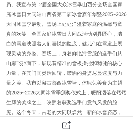
员。我宣布第12届全国大众冰雪季山西分会场全国家
庭冰雪日大同站山西省第二届冰雪嘉年华暨2025~2026
大同冰雪季启动。雪场上处处洋溢着家庭的温馨与童
真的欢笑。全国家庭冰雪日大同战活动别具匠心，洁
白的雪道映照着人们喜悦的脸庞，健儿们在雪道上展
现灵动的身姿。赛场上，身着鲜艳滑雪服的选手们从
山巅飞驰而下，展现着精准的雪板操控和稳健的核心
力量，在其门间灵活回转，潇洒的身姿尽显速度与力
量之美。我市以游古都西冰雪墙，体魄凭美食为主题
的2025~2026大同冰雪季颁奖仪式上，暖阳洒落在熠熠
生辉的奖牌之上，映照着获奖选手们意气风发的脸
庞。这个冬天，古老的大同以焕然一新的冰雪姿态，
邀请世界各地的朋友前来感受风驰电掣的速度激情，
更在银装素裹中领略这座历史文化名城的永恒魅力，